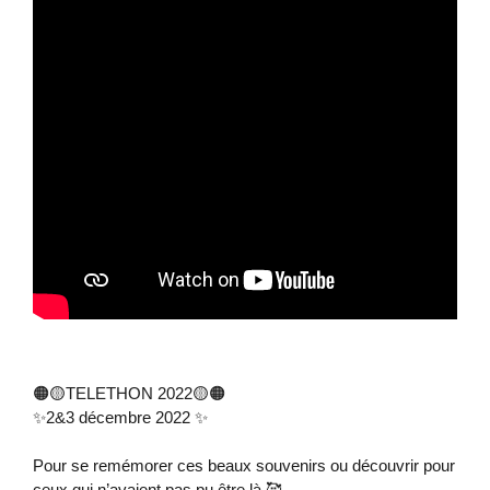
🟠🟡TELETHON 2022🟡🟠
✨2&3 décembre 2022 ✨
Pour se remémorer ces beaux souvenirs ou découvrir pour
ceux qui n’avaient pas pu être là 🥰