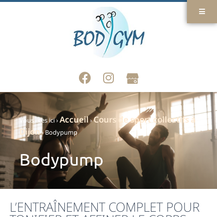
Accueil
Cours de sport collectifs à
Vous êtes ici ›
›
Dijon
›
Bodypump
Bodypump
L’ENTRAÎNEMENT COMPLET POUR