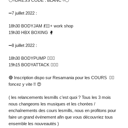
⚪️◽️DRESS CODE : BLANC ◽️⚪️
➖7 juillet 2022 :
18h30 BODYJAM 💃🏻+ work shop
19h30 HBX BOXING 🥊
➖8 juillet 2022 :
18h30 BODYPUMP 🏋🏻‍♂️
19h15 BODYATTACK 🏃🏻‍♀️
🔴 Inscription dispo sur Resamania pour les COURS ✍🏼
foncez y vite !! 😍
( les relancements lesmills c’est quoi ? Tous les 3 mois
nous changeons les musiques et les chorées /
enchaînements des cours lesmills, nous en profitons pour
faire un grand événement afin que vous découvriez tous
ensemble les nouveautés )